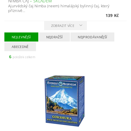
NIMBA ČAJ
–
SKLADEM
Ajurvédský čaj Nimba (neem) himalájský bylinný čaj, který
příznivě...
139 Kč
ZOBRAZIT VÍCE
NEJLEVNĚJŠÍ
NEJDRAŽŠÍ
NEJPRODÁVANĚJŠÍ
ABECEDNĚ
6
položek celkem