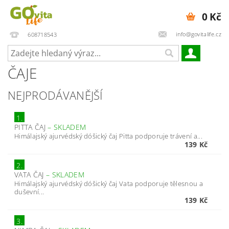
0 Kč
info@govitalife.cz
608718543
ČAJE
NEJPRODÁVANĚJŠÍ
1.
PITTA ČAJ
–
SKLADEM
Himálajský ajurvédský dóšický čaj Pitta podporuje trávení a...
139 Kč
2.
VATA ČAJ
–
SKLADEM
Himálajský ajurvédský dóšický čaj Vata podporuje tělesnou a
duševní...
139 Kč
3.