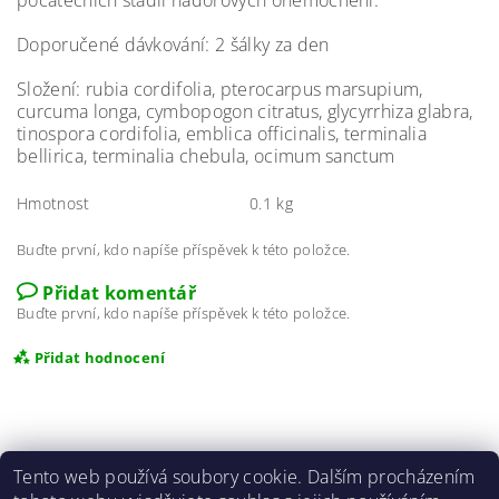
počátečních stádií nádorových onemocnění.
Doporučené dávkování: 2 šálky za den
Složení: rubia cordifolia, pterocarpus marsupium,
curcuma longa, cymbopogon citratus, glycyrrhiza glabra,
tinospora cordifolia, emblica officinalis, terminalia
bellirica, terminalia chebula, ocimum sanctum
Hmotnost
0.1 kg
Buďte první, kdo napíše příspěvek k této položce.
Přidat komentář
Buďte první, kdo napíše příspěvek k této položce.
Přidat hodnocení
Tento web používá soubory cookie. Dalším procházením