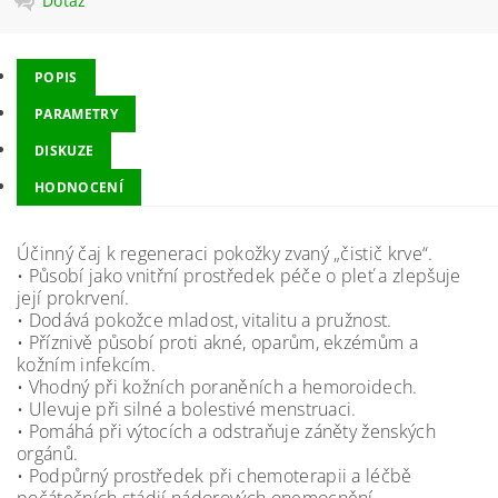
Dotaz
POPIS
PARAMETRY
DISKUZE
HODNOCENÍ
Účinný čaj k regeneraci pokožky zvaný „čistič krve“.
• Působí jako vnitřní prostředek péče o pleť a zlepšuje
její prokrvení.
• Dodává pokožce mladost, vitalitu a pružnost.
• Příznivě působí proti akné, oparům, ekzémům a
kožním infekcím.
• Vhodný při kožních poraněních a hemoroidech.
• Ulevuje při silné a bolestivé menstruaci.
• Pomáhá při výtocích a odstraňuje záněty ženských
orgánů.
• Podpůrný prostředek při chemoterapii a léčbě