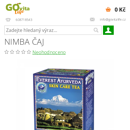
0 Kč
info@govitalife.cz
608718543
NIMBA ČAJ
Neohodnoceno