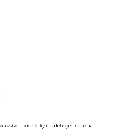
é
ů
o
Množství účinné látky mladého ječmene na