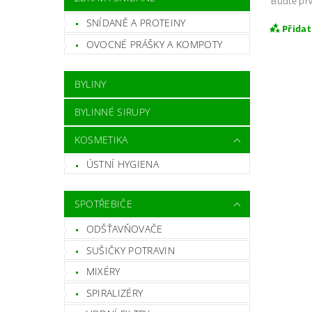
Buďte prv
SNÍDANĚ A PROTEINY
Přida
OVOCNÉ PRÁŠKY A KOMPOTY
BYLINY
BYLINNÉ SIRUPY
KOSMETIKA
ÚSTNÍ HYGIENA
SPOTŘEBIČE
Vlož
ODŠŤAVŇOVAČE
SUŠIČKY POTRAVIN
MIXÉRY
SPIRALIZÉRY