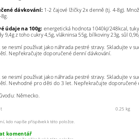
čené dávkování:
1-2 čajové lžičky 2x denně (tj. 4-8g). Mn
-8g.
vé údaje na 100g:
energetická hodnota 1040kJ/248kcal, tuky
y 9,4g z toho cukry 4,5g, vlákninsa 55g, bílkoviny 23g, sůl 0,96
 se nesmí používat jako náhrada pestré stravy. Skladujte v s
ětí. Nepřekračujte doporučené denní dávkování.
 se nesmí používat jako náhrada pestré stravy. Skladujte v 
ětí. Nevhodné pro děti do 3 let. Nepřekračujte doporučené 
ůvodu: Německo.
t
0.25 kg
ní, kdo napíše příspěvek k této položce.
dat komentář