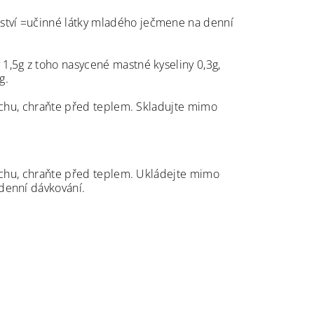
ožství =učinné látky mladého ječmene na denní
 1,5g z toho nasycené mastné kyseliny 0,3g,
g.
uchu, chraňte před teplem. Skladujte mimo
suchu, chraňte před teplem. Ukládejte mimo
denní dávkování.