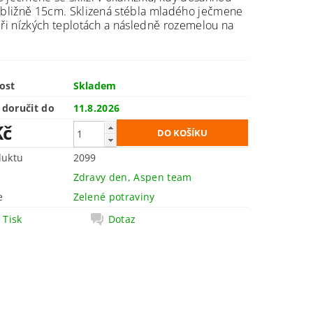
ibližně 15cm. Sklizená stébla mladého ječmene
při nízkých teplotách a následně rozemelou na
.
ost
Skladem
doručit do
11.8.2026
Kč
duktu
2099
Zdravy den, Aspen team
e
Zelené potraviny
Tisk
Dotaz