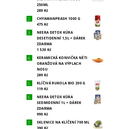
250ML
289 Kč
CHYAWANPRASH 1000 G
475 Kč
NEERA DETOX KÚRA
DESETIDENNÍ 1,5L + DÁREK
ZDARMA
1 520 Kč
KERAMICKÁ KONVIČKA NÉTI
ORANŽOVÁ NA VÝPLACH
NOSU
289 Kč
KLÍČIVÁ RUKOLA BIO 200 G
119 Kč
NEERA DETOX KÚRA
SEDMIDENNÍ 1L + DÁREK
ZDARMA
990 Kč
SKLENICE NA KLÍČENÍ 700 ML
390 Kč