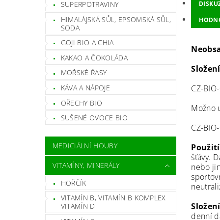
SUPERPOTRAVINY
DISKU
HIMALÁJSKÁ SŮL, EPSOMSKÁ SŮL,
HODN
SODA
GOJI BIO A CHIA
Neobsa
KAKAO A ČOKOLÁDA
Složen
MOŘSKÉ ŘASY
KÁVA A NÁPOJE
CZ-BIO
OŘECHY BIO
Možno u
SUŠENÉ OVOCE BIO
CZ-BIO
MEDICIÁLNÍ HOUBY
Použití
šťávy. D
VITAMÍNY, MINERÁLY
nebo ji
sportovn
HOŘČÍK
neutrali
VITAMÍN B, VITAMÍN B KOMPLEX
Složení
VITAMÍN D
denní d