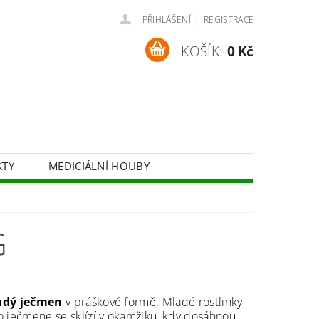
|
PŘIHLÁŠENÍ
REGISTRACE
KOŠÍK:
0 Kč
KTY
MEDICIÁLNÍ HOUBY
BYLINNÉ SIRUPY
KOSMETIKA
G
adý ječmen
v práškové formě. Mladé rostlinky
 ječmene se sklízí v okamžiku, kdy dosáhnou