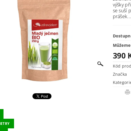
výšky př
se suší 
prášek..
Dostupn
Můžeme 
390 
Kód pro
Značka
Kategori
ETRY