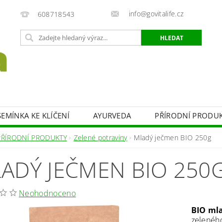
info@govitalife.cz
608718543
EMÍNKA KE KLÍČENÍ
AYURVEDA
PŘÍRODNÍ PRODU
UKTY
SLADIDLA
ZDRAVÁ SNÍDANĚ
BYLINY
PŘÍRODNÍ PRODUKTY
Zelené potraviny
Mladý ječmen BIO 250g
KONTAKTY
ADÝ JEČMEN BIO 250
Neohodnoceno
BIO ml
zeleného