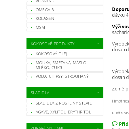
VITAMÍN C
Doporu
OMEGA 3
dávku 4
KOLAGEN
Výživo
MSM
sacharid
Výrobek
KOKOSOVÉ PRODUKTY
dosah d
KOKOSOVÝ OLEJ
MOUKA, SMETANA, MÁSLO,
MLÉKO, CUKR
Výrobek
VODA, CHIPSY, STROUHANÝ
dosah d
Země p
SLADIDLA
Hmotnos
SLADIDLA Z ROSTLINY STÉVIE
AGÁVE, XYLITOL, ERYTHRITOL
Buďte prv
Při
ZDRAVÁ SNÍDANĚ