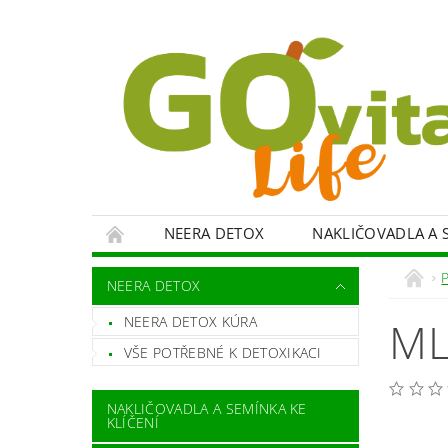
NEERA DETOX
NAKLIČOVADLA A S
VITAMÍNY, MINERÁLY
KOKOSOVÉ PROD
NEERA DETOX
SPOTŘEBIČE
OBCHODNÍ PODMÍNKY
NEERA DETOX KÚRA
ML
VŠE POTŘEBNÉ K DETOXIKACI
NAKLIČOVADLA A SEMÍNKA KE
KLÍČENÍ