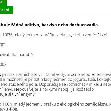
ZE
OCENÍ
huje žádná aditiva, barviva nebo dochucovadla.
í
: 100% mladý ječmen v prášku z ekologického zemědělství.
-002
žívat dlouhodobě.
-002
:
prášek rozmíchejte ve 150ml vody, ovocné nebo zeleninov
alší možností je přidat mladý ječmen do jogurtu, kaší, koktejl
ného studeného jídla. Doporučuje se rozmíchat v mixéru neb
í láhvi. Nepoužívejte s horkými nápoji, jelikož teplo
zuje aktivní enzymy.
:
100% mladý ječmen v prášku z ekologického zemědělství. 
ávku 4-8g.