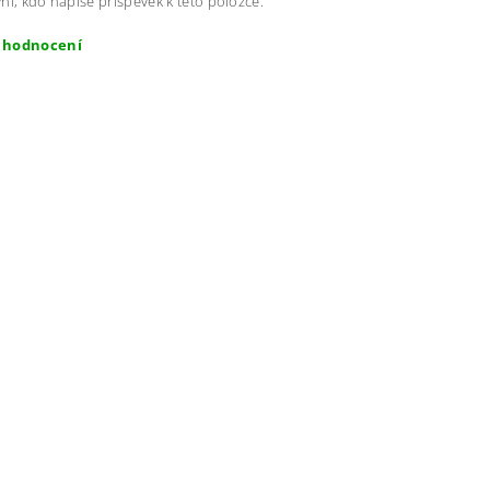
ní, kdo napíše příspěvek k této položce.
t hodnocení
ením hodnocení souhlasíte s
podmínkami ochrany osobních úda