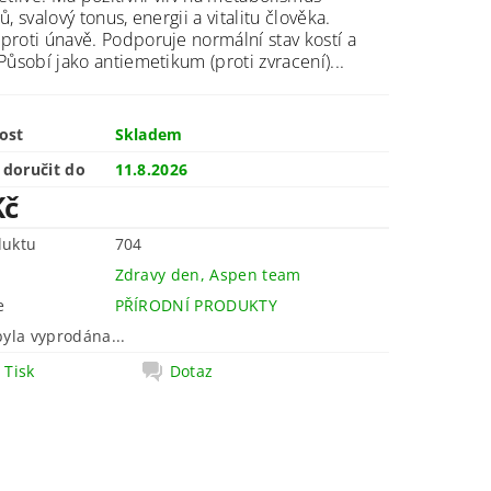
, svalový tonus, energii a vitalitu člověka.
roti únavě. Podporuje normální stav kostí a
Působí jako antiemetikum (proti zvracení)...
ost
Skladem
doručit do
11.8.2026
Kč
duktu
704
Zdravy den, Aspen team
e
PŘÍRODNÍ PRODUKTY
byla vyprodána...
Tisk
Dotaz