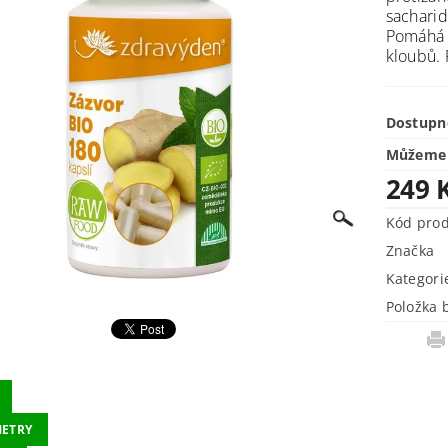
sacharidů
Pomáhá p
kloubů. 
Dostupn
Můžeme 
249 
Kód pro
Značka
Kategori
Položka 
ETRY