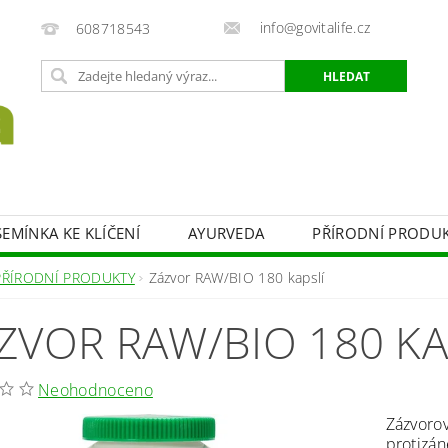
info@govitalife.cz
608718543
EMÍNKA KE KLÍČENÍ
AYURVEDA
PŘÍRODNÍ PRODU
UKTY
SLADIDLA
ZDRAVÁ SNÍDANĚ
BYLINY
PŘÍRODNÍ PRODUKTY
Zázvor RAW/BIO 180 kapslí
KONTAKTY
ZVOR RAW/BIO 180 KA
Neohodnoceno
Zázvorov
protizán