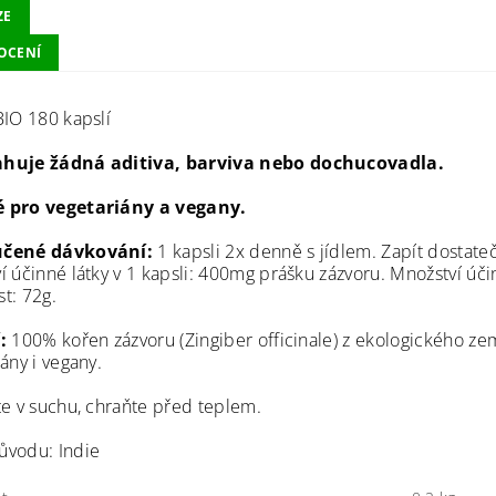
ZE
OCENÍ
BIO 180 kapslí
huje žádná aditiva, barviva nebo dochucovadla.
 pro vegetariány a vegany.
čené dávkování:
1 kapsli 2x denně s jídlem. Zapít dostat
í účinné látky v 1 kapsli: 400mg prášku zázvoru. Množství úči
t: 72g.
:
100% kořen zázvoru (Zingiber officinale) z ekologického ze
ány i vegany.
te v suchu, chraňte před teplem.
vodu: Indie