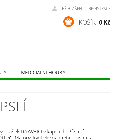
|
PŘIHLÁŠENÍ
REGISTRACE
KOŠÍK:
0 Kč
KTY
MEDICIÁLNÍ HOUBY
BYLINNÉ SIRUPY
KOSMETIKA
PSLÍ
ý prášek RAW/BIO v kapslích. Působí
ětlivě. Má pozitivní vliv na metabolismus