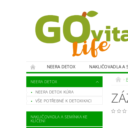
NEERA DETOX
NAKLIČOVADLA A S
VITAMÍNY, MINERÁLY
KOKOSOVÉ PROD
NEERA DETOX
SPOTŘEBIČE
OBCHODNÍ PODMÍNKY
NEERA DETOX KÚRA
ZÁ
VŠE POTŘEBNÉ K DETOXIKACI
NAKLIČOVADLA A SEMÍNKA KE
KLÍČENÍ