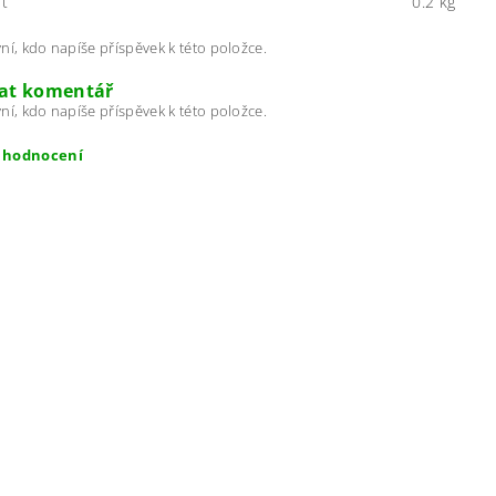
t
0.2 kg
ní, kdo napíše příspěvek k této položce.
dat komentář
ní, kdo napíše příspěvek k této položce.
t hodnocení
ením hodnocení souhlasíte s
podmínkami ochrany osobních úda