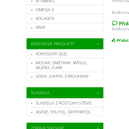
Hmotnos
VITAMÍN C
OMEGA 3
Buďte prv
KOLAGEN
Při
MSM
Buďte prv
Přida
KOKOSOVÉ PRODUKTY
KOKOSOVÝ OLEJ
MOUKA, SMETANA, MÁSLO,
MLÉKO, CUKR
VODA, CHIPSY, STROUHANÝ
SLADIDLA
SLADIDLA Z ROSTLINY STÉVIE
AGÁVE, XYLITOL, ERYTHRITOL
Vlož
ZDRAVÁ SNÍDANĚ