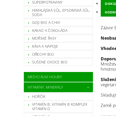
SUPERPOTRAVINY
DISKU
HIMALÁJSKÁ SŮL, EPSOMSKÁ SŮL,
HODN
SODA
GOJI BIO A CHIA
Zázvor 
KAKAO A ČOKOLÁDA
Neobsa
MOŘSKÉ ŘASY
KÁVA A NÁPOJE
Vhodné
OŘECHY BIO
Doporu
SUŠENÉ OVOCE BIO
Množstv
hmotnos
MEDICIÁLNÍ HOUBY
Složení
vegetari
VITAMÍNY, MINERÁLY
Skladuj
HOŘČÍK
VITAMÍN B, VITAMÍN B KOMPLEX
Země pů
VITAMÍN D