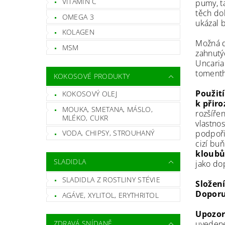
VITAMÍN C
pumy, ta
těch dob
OMEGA 3
ukázal b
KOLAGEN
Možná d
MSM
zahnutý
Uncaria
tomentho
KOKOSOVÉ PRODUKTY
Použit
KOKOSOVÝ OLEJ
k přir
MOUKA, SMETANA, MÁSLO,
rozšíře
MLÉKO, CUKR
vlastnos
podpoři
VODA, CHIPSY, STROUHANÝ
cizí buň
kloub
SLADIDLA
jako dop
SLADIDLA Z ROSTLINY STÉVIE
Složení
Doporu
AGÁVE, XYLITOL, ERYTHRITOL
Upozor
uvedené
ZDRAVÁ SNÍDANĚ