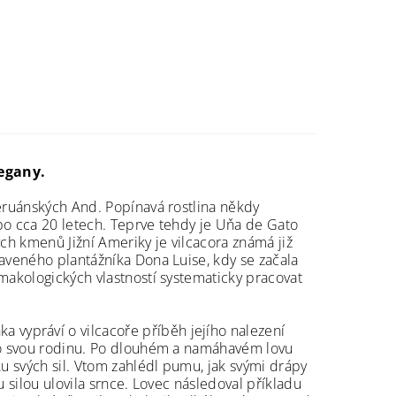
egany.
peruánských And. Popínavá rostlina někdy
 po cca 20 letech. Teprve tehdy je Uňa de Gato
ých kmenů Jižní Ameriky je vilcacora známá již
raveného plantážníka Dona Luise, kdy se začala
makologických vlastností systematicky pracovat
vypráví o vilcacoře příběh jejího nalezení
pro svou rodinu. Po dlouhém a namáhavém lovu
ku svých sil. Vtom zahlédl pumu, jak svými drápy
u silou ulovila srnce. Lovec následoval příkladu