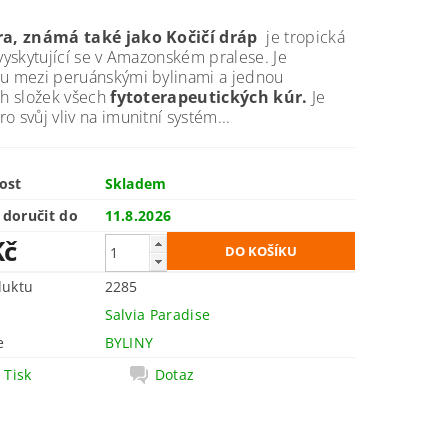
ra, známá také jako Kočičí dráp
je tropická
 vyskytující se v Amazonském pralese.
Je
ou mezi peruánskými bylinami a jednou
ch složek všech
fytoterapeutických kúr.
Je
o svůj vliv na imunitní systém...
ost
Skladem
doručit do
11.8.2026
Kč
duktu
2285
Salvia Paradise
e
BYLINY
Tisk
Dotaz