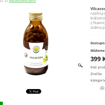
Neohodnoceno
Vilcaco
rostlina
královn
z hlavní
známa pr
Dostupn
Můžeme 
399 
Kód pro
Značka
Kategori