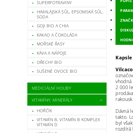
POPIS
SUPERPOTRAVINY
PARAM
HIMALÁJSKÁ SŮL, EPSOMSKÁ SŮL,
SODA
ZNAČK
GOJI BIO A CHIA
DISKU
KAKAO A ČOKOLÁDA
HODN
MOŘSKÉ ŘASY
KÁVA A NÁPOJE
Kapsle
OŘECHY BIO
Vilcac
SUŠENÉ OVOCE BIO
označov
vhodná 
2 000 l
MEDICIÁLNÍ HOUBY
prodáva
rakousk
VITAMÍNY, MINERÁLY
HOŘČÍK
Dávná l
takto. 
VITAMÍN B, VITAMÍN B KOMPLEX
byl vša
VITAMÍN D
rozdírá 