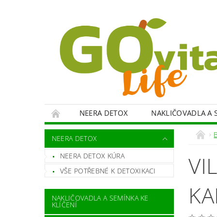
NEERA DETOX
NAKLIČOVADLA A S
VITAMÍNY, MINERÁLY
KOKOSOVÉ PROD
NEERA DETOX
SPOTŘEBIČE
OBCHODNÍ PODMÍNKY
NEERA DETOX KÚRA
VI
VŠE POTŘEBNÉ K DETOXIKACI
KA
NAKLIČOVADLA A SEMÍNKA KE
KLÍČENÍ