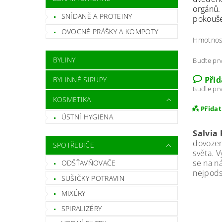
orgánů.
SNÍDANĚ A PROTEINY
pokouše
OVOCNÉ PRÁŠKY A KOMPOTY
Hmotnos
BYLINY
Buďte prv
Při
BYLINNÉ SIRUPY
Buďte prv
KOSMETIKA
Přida
ÚSTNÍ HYGIENA
Salvia 
dovozem
SPOTŘEBIČE
světa. 
se na n
ODŠŤAVŇOVAČE
nejpods
SUŠIČKY POTRAVIN
MIXÉRY
SPIRALIZÉRY