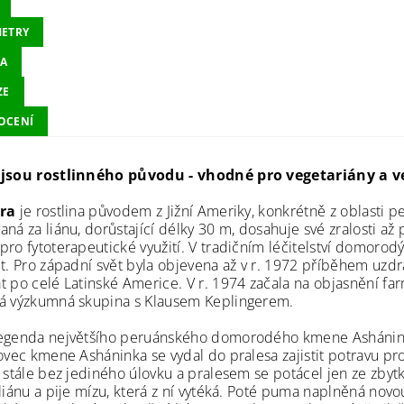
ETRY
A
ZE
OCENÍ
 jsou rostlinného původu - vhodné pro vegetariány a v
ora
je rostlina původem z Jižní Ameriky, konkrétně z oblasti 
aná za liánu, dorůstající délky 30 m, dosahuje své zralosti až
pro fytoterapeutické využití. V tradičním léčitelství domorod
et. Pro západní svět byla objevena až v r. 1972 příběhem uzd
t po celé Latinské Americe. V r. 1974 začala na objasnění far
á výzkumná skupina s Klausem Keplingerem.
egenda největšího peruánského domorodého kmene Asháninka 
Lovec kmene Asháninka se vydal do pralesa zajistit potravu 
k stále bez jediného úlovku a pralesem se potácel jen ze zbyt
liánu a pije mízu, která z ní vytéká. Poté puma naplněná novo