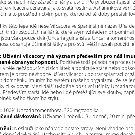
ké se napil mízy zázračné liány a usnul. Po probuzení zjistil, 
 je vilcacora uznávaná jako svatá rostlina. Asháninkové věří, 
ůh, a to prostřednictvím pumy, kterou od té doby přestali lovit
íky této legendě nese Vilcacora ve španělštině název Uňa de
ch trnů rostoucích na liáně, které svým vzhledem připomínají 
 jsou však pouze dvě (Uncaria guinansis a Uncaria tomenthosa),
sa obsahuje účinnější látky a pro svůj větší rozsah použití j
í:
Užívání vilcacory má význam především pro náš imun
ozené obranyschopnosti.
Pozitivně totiž působí na proces 
ní v těle nežádoucích cizích látek a pohlcuje staré nebo po
tem je proto nevhodné užívat vilcacoru po transplantaci orgánů
t domněnku imunitního systému našeho organismu, že se jedná
ky zlikvidovat. Mezi další uváděné pozitivní účinky Uncaria t
ů
. Především starší lidé nebo lidé přetěžující své klouby, např
lněk svého životního stylu.
:
100% Uncaria tomenthosa, 320 mg/tobolka
čené dávkování:
Užíváme 1 tobolku 3× denně, 20 min. pře
nění:
Neslouží jako náhrada pestré stravy. Není vhodné pro d
 denní dávkování. Uschovejte v suchu a temnu, mimo dosah dě