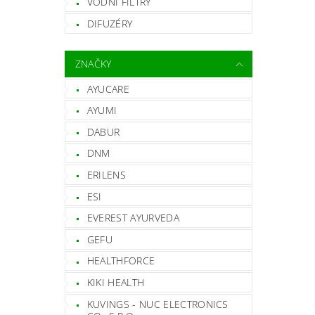
VODNÍ FILTRY
Vlož
DIFUZÉRY
ZNAČKY
AYUCARE
AYUMI
DABUR
DNM
ERILENS
ESI
EVEREST AYURVEDA
GEFU
HEALTHFORCE
KIKI HEALTH
KUVINGS - NUC ELECTRONICS