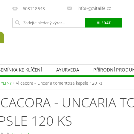
info@govitalife.cz
608718543
EMÍNKA KE KLÍČENÍ
AYURVEDA
PŘÍRODNÍ PRODU
UKTY
SLADIDLA
ZDRAVÁ SNÍDANĚ
BYLINY
BYLINY
Vilcacora - Uncaria tomentosa kapsle 120 ks
KONTAKTY
LCACORA - UNCARIA 
PSLE 120 KS