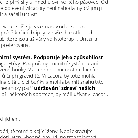
že je plný síly a ihned ulovil velkého pásovce. Od
že objevení vilcacory není náhoda, nýbrž jim ji
 a začali uctívat.
 Gato. Spíše je však název odvozen od
právě kočičí drápky. Ze všech rostlin rodu
 které jsou užívány ve fytoterapii. Uncaria
e preferovaná.
itní systém. Podporuje jeho způsobilost
fagocytózy. Podpořený imunitní systém brání
škozené buňky. Vzhledem k imunostimulačním
 či při graviditě. Vilcacora by totiž mohla
 o tělu cizí buňky a mohla by mít snahu tyto
omenthosy patří
udržování zdraví našich
. při některých sportech, by měli užívat vilcacoru
d jídlem.
ěti, těhotné a kojící ženy. Nepřekračujte
tí. Není vhodné pro lidi po transplantaci