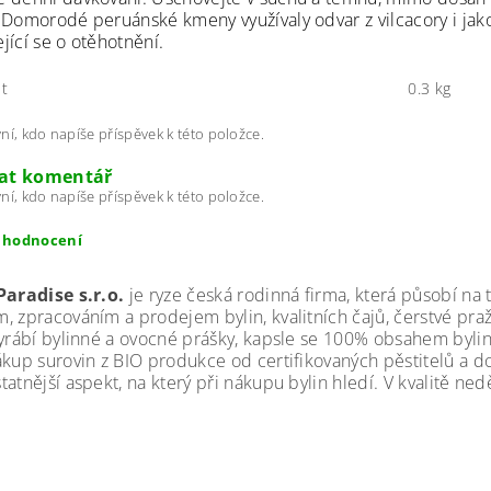
 Domorodé peruánské kmeny využívaly odvar z vilcacory i jak
jící se o otěhotnění.
t
0.3 kg
ní, kdo napíše příspěvek k této položce.
dat komentář
ní, kdo napíše příspěvek k této položce.
t hodnocení
Paradise s.r.o.
je ryze česká rodinná firma, která působí na 
, zpracováním a prodejem bylin, kvalitních čajů, čerstvé praž
Vyrábí bylinné a ovocné prášky, kapsle se 100% obsahem bylin 
ákup surovin z BIO produkce od certifikovaných pěstitelů a do
tatnější aspekt, na který při nákupu bylin hledí. V kvalitě n