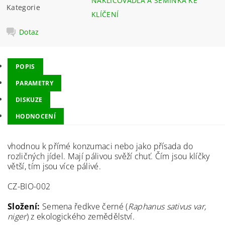
NAKLIČOVADLA A SEMÍNKA KE
Kategorie
KLÍČENÍ
Dotaz
POPIS
PARAMETRY
DISKUZE
HODNOCENÍ
vhodnou k přímé konzumaci nebo jako přísada do
rozličných jídel. Mají pálivou svěží chuť. Čím jsou klíčky
větší, tím jsou více pálivé.
CZ-BIO-002
Složení:
Semena ředkve černé (
Raphanus sativus var,
niger
) z ekologického zemědělství.