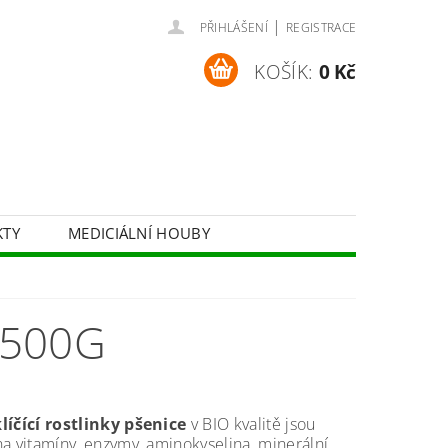
|
PŘIHLÁŠENÍ
REGISTRACE
KOŠÍK:
0 Kč
KTY
MEDICIÁLNÍ HOUBY
BYLINNÉ SIRUPY
KOSMETIKA
 500G
líčící rostlinky pšenice
v BIO kvalitě jsou
a vitamíny, enzymy, aminokyselina, minerální