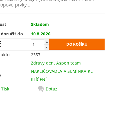
topové prvky...
ost
Skladem
doručit do
10.8.2026
č
duktu
2357
Zdravy den, Aspen team
NAKLIČOVADLA A SEMÍNKA KE
e
KLÍČENÍ
Tisk
Dotaz