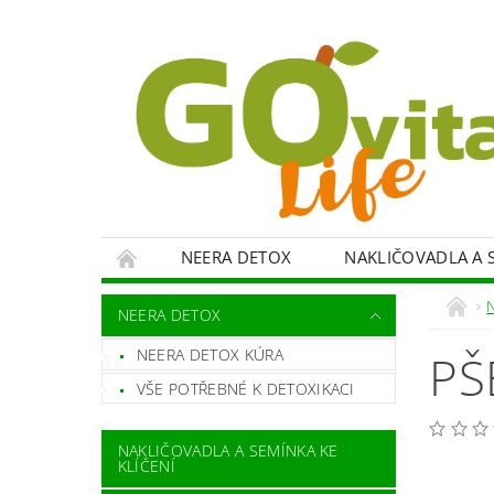
NEERA DETOX
NAKLIČOVADLA A S
VITAMÍNY, MINERÁLY
KOKOSOVÉ PROD
NEERA DETOX
SPOTŘEBIČE
OBCHODNÍ PODMÍNKY
NEERA DETOX KÚRA
PŠ
VŠE POTŘEBNÉ K DETOXIKACI
NAKLIČOVADLA A SEMÍNKA KE
KLÍČENÍ