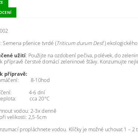
ZE
OCENÍ
-002
í
: Semena pšenice tvrdé (
Triticum durum Desf.
) ekologického
čené užití
: Použijte na ozdobení pečiva, polévek, do zeleni
i k přípravě čerstvé domácí zeleninové šťávy. Konzumujte nejl
k přípravě:
namáčení: 8-10hod
líčení: 4-6 dní
í teplota: cca 20°C
hnout vodou: 2-3x denně
při velikosti: 2,5-5cm
nzumací propláchnete vodou. Klíčky je možné uchovat 1 – 2 tý