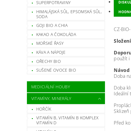
SUPERPOTRAVINY
DISKU
HIMALÁJSKÁ SŮL, EPSOMSKÁ SŮL,
HODN
SODA
GOJI BIO A CHIA
CZ-BIO
KAKAO A ČOKOLÁDA
Složen
MOŘSKÉ ŘASY
KÁVA A NÁPOJE
Doporu
použít 
OŘECHY BIO
Návod 
SUŠENÉ OVOCE BIO
Doba 
MEDICIÁLNÍ HOUBY
Doba k
Ideáln
VITAMÍNY, MINERÁLY
Proplác
HOŘČÍK
Sklizeň 
VITAMÍN B, VITAMÍN B KOMPLEX
Před ko
VITAMÍN D