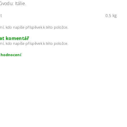
vodu: Itálie.
t
0.5 kg
ní, kdo napíše příspěvek k této položce.
dat komentář
ní, kdo napíše příspěvek k této položce.
t hodnocení