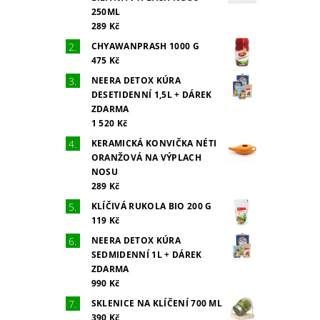
250ML
289 Kč
CHYAWANPRASH 1000 G
475 Kč
NEERA DETOX KÚRA
DESETIDENNÍ 1,5L + DÁREK
ZDARMA
1 520 Kč
KERAMICKÁ KONVIČKA NÉTI
ORANŽOVÁ NA VÝPLACH
NOSU
289 Kč
KLÍČIVÁ RUKOLA BIO 200 G
119 Kč
NEERA DETOX KÚRA
SEDMIDENNÍ 1L + DÁREK
ZDARMA
990 Kč
SKLENICE NA KLÍČENÍ 700 ML
390 Kč