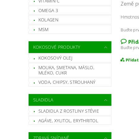
VITAMÍN C
Země pů
OMEGA 3
Hmotnos
KOLAGEN
MSM
Buďte prv
Při
KOKOSOVÉ PRODUKTY
Buďte prv
KOKOSOVÝ OLEJ
Přida
MOUKA, SMETANA, MÁSLO,
MLÉKO, CUKR
VODA, CHIPSY, STROUHANÝ
SLADIDLA
SLADIDLA Z ROSTLINY STÉVIE
AGÁVE, XYLITOL, ERYTHRITOL
ZDRAVÁ SNÍDANĚ