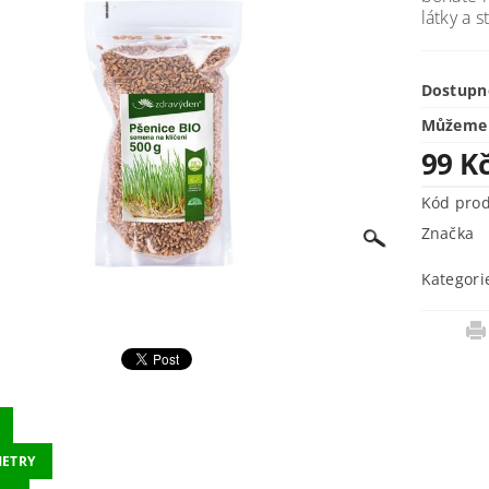
látky a s
Dostupn
Můžeme 
99 K
Kód pro
Značka
Kategori
ETRY