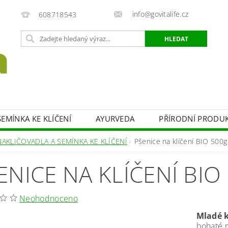
info@govitalife.cz
608718543
EMÍNKA KE KLÍČENÍ
AYURVEDA
PŘÍRODNÍ PRODU
UKTY
SLADIDLA
ZDRAVÁ SNÍDANĚ
BYLINY
NAKLIČOVADLA A SEMÍNKA KE KLÍČENÍ
Pšenice na klíčení BIO 500g
KONTAKTY
ENICE NA KLÍČENÍ BIO
Neohodnoceno
Mladé k
bohaté n