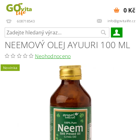
0 Kč
info@govitalife.cz
608718543
NEEMOVÝ OLEJ AYUURI 100 ML
Neohodnoceno
Novinka