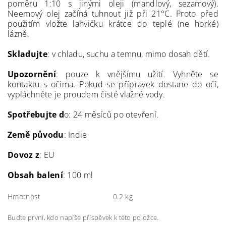
poměru 1:10 s jinými oleji (mandlový, sezamový).
Neemový olej začíná tuhnout již při 21°C. Proto před
použitím vložte lahvičku krátce do teplé (ne horké)
lázně.
Skladujte
: v chladu, suchu a temnu, mimo dosah dětí.
Upozornění
: pouze k vnějšímu užití. Vyhněte se
kontaktu s očima. Pokud se přípravek dostane do očí,
vypláchněte je proudem čisté vlažné vody.
Spotřebujte d
o: 24 měsíců po otevření.
Země původu
: Indie
Dovoz z
: EU
Obsah balení
: 100 ml
Hmotnost
0.2 kg
Buďte první, kdo napíše příspěvek k této položce.