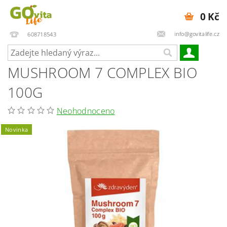
0 Kč
info@govitalife.cz
608718543
MUSHROOM 7 COMPLEX BIO
100G
Neohodnoceno
Novinka