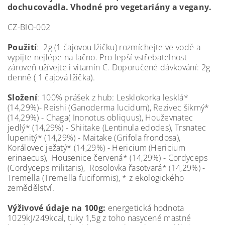
dochucovadla. Vhodné pro vegetariány a vegany.
CZ-BIO-002
Použití
: 2g (1 čajovou lžičku) rozmíchejte ve vodě a
vypijte nejlépe na lačno. Pro lepší vstřebatelnost
zároveň užívejte i vitamín C. Doporučené dávkování: 2g
denně ( 1 čajová lžička).
Složení
: 100% prášek z hub: Lesklokorka lesklá*
(14,29%)- Reishi (Ganoderma lucidum), Rezivec šikmý*
(14,29%) - Chaga( Inonotus obliquus), Houževnatec
jedlý* (14,29%) - Shiitake (Lentinula edodes), Trsnatec
lupenitý* (14,29%) - Maitake (Grifola frondosa),
Korálovec ježatý* (14,29%) - Hericium (Hericium
erinaecus), Housenice červená* (14,29%) - Cordyceps
(Cordyceps militaris), Rosolovka řasotvará* (14,29%) -
Tremella (Tremella fuciformis), * z ekologického
zemědělství.
Výživové údaje na 100g:
energetická hodnota
1029kJ/249kcal, tuky 1,5g z toho nasycené mastné