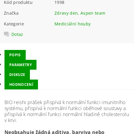
Kód produktu
1998
Značka
Zdravy den, Aspen team
Kategorie
Mediciální houby
Dotaz
POPIS
PARAMETRY
DISKUZE
HODNOCENÍ
BIO reishi prášek přispívá k normální funkci imunitního
systému, přispívá k normální funkci oběhové soustavy a
přispívá k normální funkci normální hladině cholesterolu
v krvi.
Neobsahuje žádná aditiva, barviva nebo