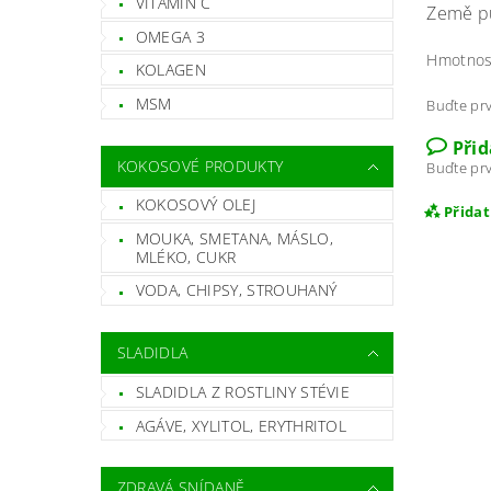
VITAMÍN C
Země pů
OMEGA 3
Hmotnos
KOLAGEN
MSM
Buďte prv
Při
KOKOSOVÉ PRODUKTY
Buďte prv
KOKOSOVÝ OLEJ
Přida
MOUKA, SMETANA, MÁSLO,
MLÉKO, CUKR
VODA, CHIPSY, STROUHANÝ
SLADIDLA
SLADIDLA Z ROSTLINY STÉVIE
AGÁVE, XYLITOL, ERYTHRITOL
ZDRAVÁ SNÍDANĚ