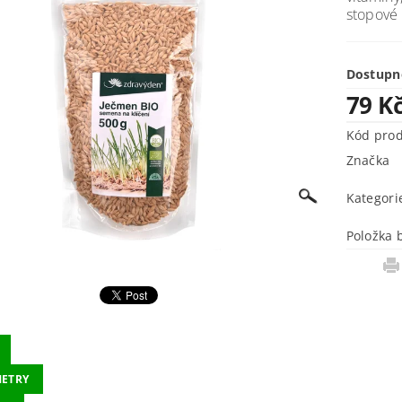
stopové 
Dostupn
79 K
Kód pro
Značka
Kategori
Položka 
ETRY