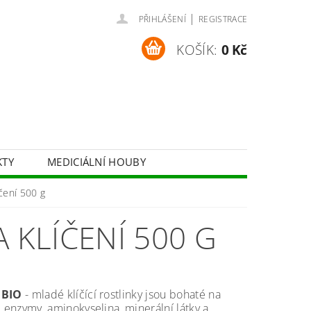
|
PŘIHLÁŠENÍ
REGISTRACE
KOŠÍK:
0 Kč
KTY
MEDICIÁLNÍ HOUBY
BYLINNÉ SIRUPY
KOSMETIKA
čení 500 g
 KLÍČENÍ 500 G
 BIO
- mladé klíčící rostlinky jsou bohaté na
, enzymy, aminokyselina, minerální látky a