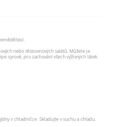
zemědělství.
nových nebo těstovinových salátů. Můžete je
épe syrové, pro zachování všech výživných látek.
dny v chladničce. Skladujte v suchu a chladu.