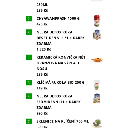
250ML
289 Kč
CHYAWANPRASH 1000 G
475 Kč
NEERA DETOX KÚRA
DESETIDENNÍ 1,5L + DÁREK
ZDARMA
1 520 Kč
KERAMICKÁ KONVIČKA NÉTI
ORANŽOVÁ NA VÝPLACH
NOSU
289 Kč
KLÍČIVÁ RUKOLA BIO 200 G
119 Kč
NEERA DETOX KÚRA
SEDMIDENNÍ 1L + DÁREK
ZDARMA
990 Kč
SKLENICE NA KLÍČENÍ 700 ML
390 Kč