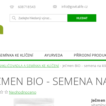
info@govitalife.cz
608718543
EMÍNKA KE KLÍČENÍ
AYURVEDA
PŘÍRODNÍ PRODU
UKTY
SLADIDLA
ZDRAVÁ SNÍDANĚ
BYLINY
NAKLIČOVADLA A SEMÍNKA KE KLÍČENÍ
Ječmen BIO - semena na klí
KONTAKTY
ČMEN BIO - SEMENA NA
Neohodnoceno
Ječmen
vitamíny