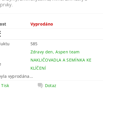
prvky.
ost
Vyprodáno
č
duktu
585
Zdravy den, Aspen team
NAKLIČOVADLA A SEMÍNKA KE
e
KLÍČENÍ
byla vyprodána...
Tisk
Dotaz