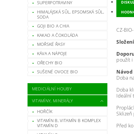
SUPERPOTRAVINY
DISKU
HIMALÁJSKÁ SŮL, EPSOMSKÁ SŮL,
HODN
SODA
GOJI BIO A CHIA
CZ-BIO
KAKAO A ČOKOLÁDA
Složen
MOŘSKÉ ŘASY
KÁVA A NÁPOJE
Doporu
použít 
OŘECHY BIO
Návod 
SUŠENÉ OVOCE BIO
Doba 
MEDICIÁLNÍ HOUBY
Doba k
Ideáln
VITAMÍNY, MINERÁLY
Proplác
HOŘČÍK
Sklizeň 
VITAMÍN B, VITAMÍN B KOMPLEX
Před ko
VITAMÍN D