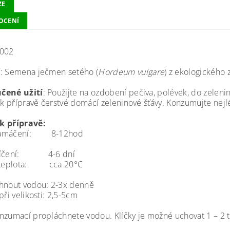
ZE
OCENÍ
-002
í
: Semena ječmen setého (
Hordeum vulgare
) z ekologického 
čené užití
: Použijte na ozdobení pečiva, polévek, do zeleni
i k přípravě čerstvé domácí zeleninové šťávy. Konzumujte nejl
k přípravě:
namáčení: 8-12hod
líčení: 4-6 dní
í teplota: cca 20°C
hnout vodou: 2-3x denně
při velikosti: 2,5-5cm
nzumací propláchnete vodou. Klíčky je možné uchovat 1 – 2 tý