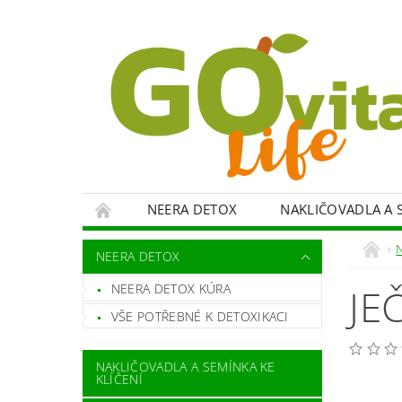
NEERA DETOX
NAKLIČOVADLA A S
VITAMÍNY, MINERÁLY
KOKOSOVÉ PROD
NEERA DETOX
SPOTŘEBIČE
OBCHODNÍ PODMÍNKY
NEERA DETOX KÚRA
JE
VŠE POTŘEBNÉ K DETOXIKACI
NAKLIČOVADLA A SEMÍNKA KE
KLÍČENÍ