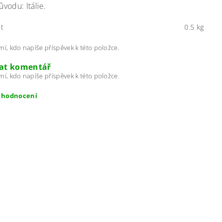
vodu: Itálie.
t
0.5 kg
ní, kdo napíše příspěvek k této položce.
dat komentář
ní, kdo napíše příspěvek k této položce.
t hodnocení