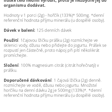
lidské tělo neumí vyrobit, proto je nezbytné jej do
organismu dodávat.
Hodnoty v 1 porci (2g) - hořčík (133%)* 500mg. *denní
referenční hodnota příjmu minerálu (u dospělé osoby).
Dávek v balení:
125 denních dávek
Použití
: 1čajovou lžičku prášku (2g) rozmíchejte ve
sklenici vody, džusu nebo přidejte do jogurtu. Prášek se
rozpustí jen částečně, proto nápoj při pítí několikrát
promíchejte.
Složení
: 100% magnesium citrát (citrát hořečnatý) v
prášku.
Doporučené dávkování
: 1 čajová lžička (2g) denně.
rozmíchejte ve vodě, džusu nebo jogurtu. Množství
horčíku na denní dávku 2g je 500mg (133%)*. *denní
referenční hodnota příjmu minerálu (u dospělé osoby).