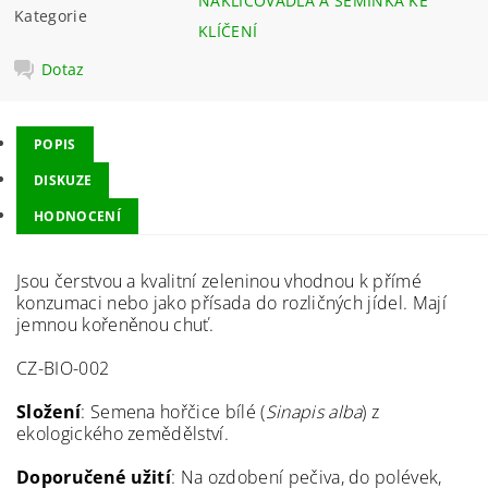
NAKLIČOVADLA A SEMÍNKA KE
Kategorie
KLÍČENÍ
Dotaz
POPIS
DISKUZE
HODNOCENÍ
Jsou čerstvou a kvalitní zeleninou vhodnou k přímé
konzumaci nebo jako přísada do rozličných jídel. Mají
jemnou kořeněnou chuť.
CZ-BIO-002
Složení
: Semena hořčice bílé (
Sinapis alba
) z
ekologického zemědělství.
Doporučené užití
: Na ozdobení pečiva, do polévek,