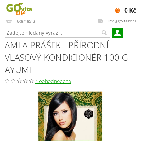
0 Kč
info@govitalife.cz
608718543
AMLA PRÁŠEK - PŘÍRODNÍ
VLASOVÝ KONDICIONÉR 100 G
AYUMI
Neohodnoceno