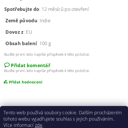
Spotřebujte do
: 12 měsíců po otevření
Země původu
: Indie
Dovoz z
: EU
Obsah balení
: 100 g
Buďte první, kdo napíše příspěvek k této položce.
Přidat komentář
Buďte první, kdo napíše příspěvek k této položce.
Přidat hodnocení
Tento web používá soubory cookie. Dalším procházením
tohoto webu vyjadřujete souhlas s jejich používáním..
Doprava
|
Kontakty
|
Obchodní podmínky
|
Více informací
zde
.
Formulář odstoupení od smlouvy
|
Blog