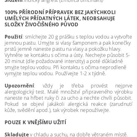
Složení
:Indický angrešt (
Emblica officinalis)
100% PŘÍRODNÍ PŘÍPRAVEK BEZ JAKÝCHKOLI
UMĚLÝCH PŘÍDATNÝCH LÁTEK,
NEOBSAHUJE
SLOŽKY ŽIVOČIŠNÉHO PŮVOD
Použití
: smíchejte 20 g prášku s teplou vodou a vytvořte
jemnou pastu. Umyjte si vlasy šamponem a pak konečky
prstů jemně naneste pastu na vlasy a pokožku hlavy.
Vyhněte se kontaktu s očima a ústy. Nechejte působit 5-
20 minut (dle požadované intenzity) a poté důkladně
smyjte teplou vodou. Při kontaktu s očima neprodleně
vymyjte teplou vodou. Používejte 1-2 x týdně.
Upozornění
: vždy je třeba provést nejprve
alergologický test. Malé množství připraveného výrobku
naneste na hřbet ruky či za ucho a nechte chvíli působit.
Pokud se objeví jakákoli alergická reakce (zarudnutí
kůže, svědění apod.), tak výrobek nepoužívejte.
POUZE K VNĚJŠÍMU UŽITÍ
Skladujte
v chladu a suchu, na dobře větraném místě.